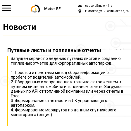
support@motor-rf.ru
Motor RF
г.Москва, ул. Люблинская д.60
Новости
Новости
Для СТО и поставщиков
Путевые листы и топливные отчеты
03.08.2023
Запущен сервис по ведению путевых листов и созданию
Для Автопарка
топливных отчетов для корпоративных автопарков.
1. Простой и понятный метод сбора информации о
пробеге от водителей автомобилей;
О нас
2. Сбор данных о заправленном топливе с отражением в
путевом листе автомобиля и топливном отчете. Загрузка
данных по API от топливной компании или через отчеты в
Excel.
3. Формирование отчетности в ЛК управляющего
автопарком.
4. Формирование маршрутов по данным спутникового
мониторинга (опция)