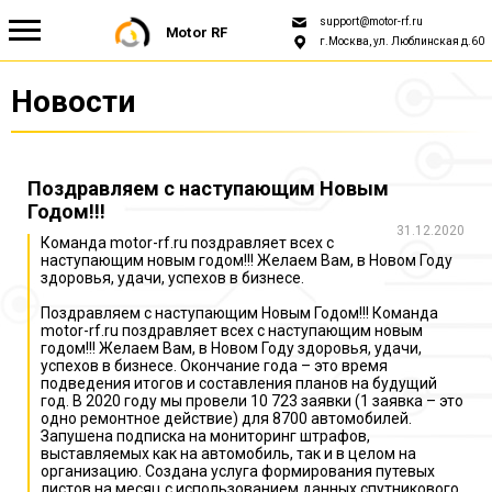
support@motor-rf.ru
Motor RF
г.Москва, ул. Люблинская д.60
Новости
Новости
Для СТО и поставщиков
Поздравляем с наступающим Новым
Годом!!!
Для Автопарка
31.12.2020
Команда motor-rf.ru поздравляет всех с
наступающим новым годом!!! Желаем Вам, в Новом Году
здоровья, удачи, успехов в бизнесе.
О нас
Поздравляем с наступающим Новым Годом!!! Команда
motor-rf.ru поздравляет всех с наступающим новым
годом!!! Желаем Вам, в Новом Году здоровья, удачи,
успехов в бизнесе. Окончание года – это время
подведения итогов и составления планов на будущий
год. В 2020 году мы провели 10 723 заявки (1 заявка – это
одно ремонтное действие) для 8700 автомобилей.
Запушена подписка на мониторинг штрафов,
выставляемых как на автомобиль, так и в целом на
организацию. Создана услуга формирования путевых
листов на месяц с использованием данных спутникового