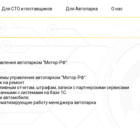
Для СТО и поставщиков
Для Автопарка
О нас
авления автопарком "Мотор-РФ".
стемы управления автопарком "Мотор-РФ".
 на ремонт .
опливным отчетам, штрафам, записи с партнерскими сервисами
анными с системами на базе 1С.
ии автомобиля.
тематизирующие работу менеджера автопарка.