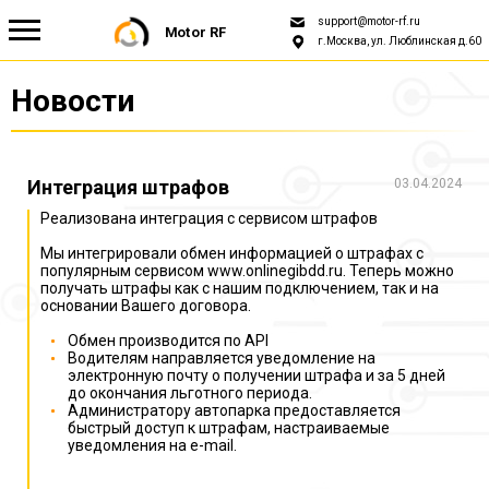
support@motor-rf.ru
Motor RF
г.Москва, ул. Люблинская д.60
Новости
Новости
Для СТО и поставщиков
Интеграция штрафов
03.04.2024
Реализована интеграция с сервисом штрафов
Для Автопарка
Мы интегрировали обмен информацией о штрафах с
популярным сервисом www.onlinegibdd.ru. Теперь можно
получать штрафы как с нашим подключением, так и на
О нас
основании Вашего договора.
Обмен производится по API
Водителям направляется уведомление на
электронную почту о получении штрафа и за 5 дней
до окончания льготного периода.
Администратору автопарка предоставляется
быстрый доступ к штрафам, настраиваемые
уведомления на e-mail.